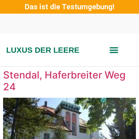
Das ist die Testumgebung!
LUXUS DER LEERE
Stendal, Haferbreiter Weg
24